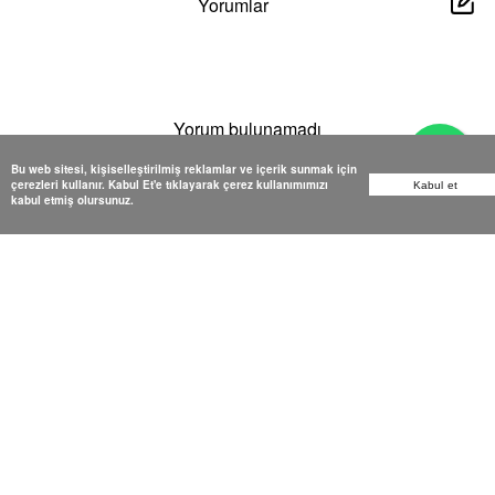
Yorumlar
Yorum bulunamadı
Bu web sitesi, kişiselleştirilmiş reklamlar ve içerik sunmak için
çerezleri kullanır. Kabul Et'e tıklayarak çerez kullanımımızı
Kabul et
kabul etmiş olursunuz.