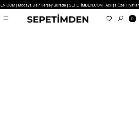
COM | Modaya Dair Herşey Burada | SEPETİMDEN.COM | Açılışa Özel Fiyatlar Sizi
0