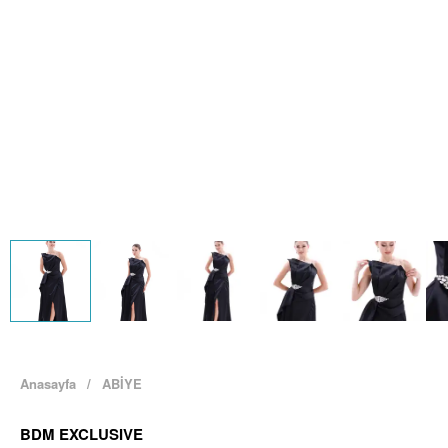
Anasayfa
/
ABİYE
BDM EXCLUSIVE