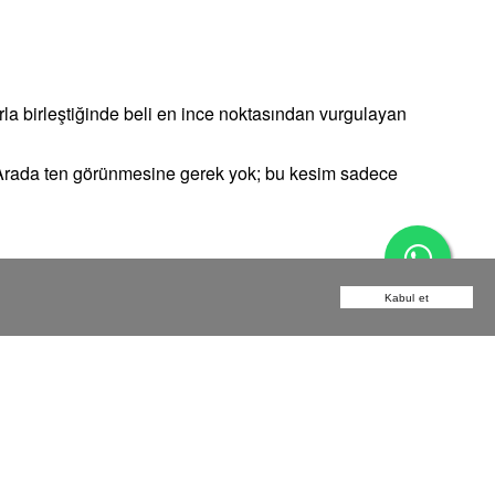
la birleştiğinde beli en ince noktasından vurgulayan
. Arada ten görünmesine gerek yok; bu kesim sadece
Kabul et
erede kullandığınızdır.
, bacaklarınıza güveniyorsanız deri bir pantolon...