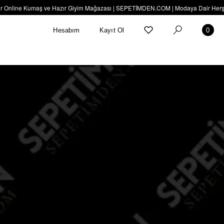
nline Kumaş ve Hazır Giyim Mağazası | SEPETİMDEN.COM | Modaya Dair Herşey Bur
Hesabım
Kayıt Ol
0