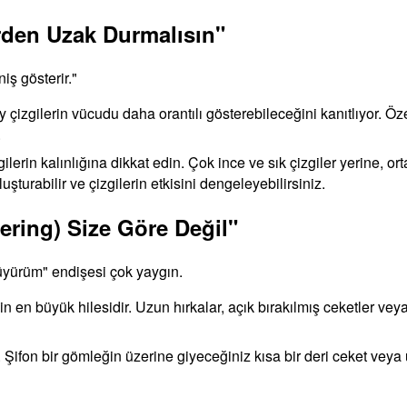
lerden Uzak Durmalısın"
iş gösterir."
zgilerin vücudu daha orantılı gösterebileceğini kanıtlıyor. Özell
.
ilerin kalınlığına dikkat edin. Çok ince ve sık çizgiler yerine, ort
uşturabilir ve çizgilerin etkisini dengeleyebilirsiniz.
ering) Size Göre Değil"
üyürüm" endişesi çok yaygın.
n büyük hilesidir. Uzun hırkalar, açık bırakılmış ceketler vey
fon bir gömleğin üzerine giyeceğiniz kısa bir deri ceket veya uzu