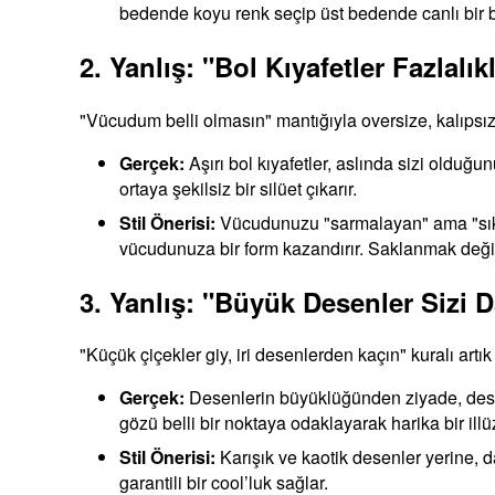
bedende koyu renk seçip üst bedende canlı bir bl
2. Yanlış: "Bol Kıyafetler Fazlalık
"Vücudum belli olmasın" mantığıyla oversize, kalıpsız 
Gerçek:
Aşırı bol kıyafetler, aslında sizi olduğ
ortaya şekilsiz bir silüet çıkarır.
Stil Önerisi:
Vücudunuzu "sarmalayan" ama "sıkma
vücudunuza bir form kazandırır. Saklanmak değil
3. Yanlış: "Büyük Desenler Sizi 
"Küçük çiçekler giy, iri desenlerden kaçın" kuralı artık
Gerçek:
Desenlerin büyüklüğünden ziyade, desenin
gözü belli bir noktaya odaklayarak harika bir illü
Stil Önerisi:
Karışık ve kaotik desenler yerine, d
garantili bir cool’luk sağlar.