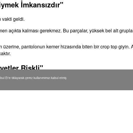
Giymek İmkansızdır"
 vakti geldi.
n açıkta kalması gerekmez. Bu parçalar, yüksek bel alt gruplar
n üzerine, pantolonun kemer hizasında biten bir crop top giyin
ktır.
yetler Riskli"
Kabul Et'e tıklayarak çerez kullanımımızı kabul etmiş
k moda literatüründe yok!
rkı yaratarak stilinizi lüks gösterir. Önemli olan bu parlaklığı n
klığı kullanın. Örneğin omuzlarınız güzelse payetli bir büstiyer
lu Ayakkabı Giymelisin"