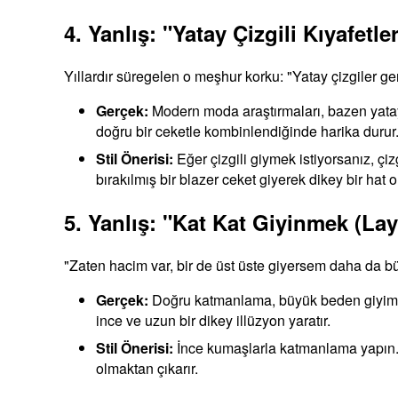
4. Yanlış: "Yatay Çizgili Kıyafet
Yıllardır süregelen o meşhur korku: "Yatay çizgiler gen
Gerçek:
Modern moda araştırmaları, bazen yatay çi
doğru bir ceketle kombinlendiğinde harika durur
Stil Önerisi:
Eğer çizgili giymek istiyorsanız, çizg
bırakılmış bir blazer ceket giyerek dikey bir hat ol
5. Yanlış: "Kat Kat Giyinmek (Lay
"Zaten hacim var, bir de üst üste giyersem daha da b
Gerçek:
Doğru katmanlama, büyük beden giyimin e
ince ve uzun bir dikey illüzyon yaratır.
Stil Önerisi:
İnce kumaşlarla katmanlama yapın. Şi
olmaktan çıkarır.