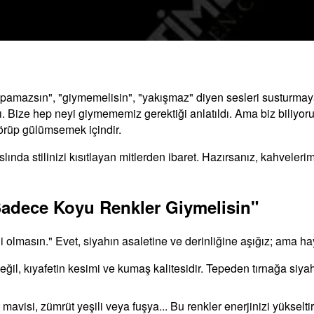
apamazsın", "giymemelisin", "yakışmaz" diyen sesleri susturmay
. Bize hep neyi giymememiz gerektiği anlatıldı. Ama biz biliyoru
örüp gülümsemek içindir.
slında stilinizi kısıtlayan mitlerden ibaret. Hazırsanız, kahvele
, Sadece Koyu Renkler Giymelisin"
li olmasın." Evet, siyahın asaletine ve derinliğine aşığız; ama ha
eğil, kıyafetin kesimi ve kumaş kalitesidir. Tepeden tırnağa s
avisi, zümrüt yeşili veya fuşya... Bu renkler enerjinizi yükselti