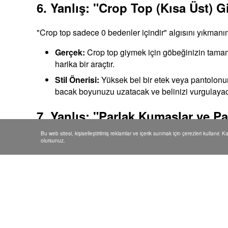
6. Yanlış: "Crop Top (Kısa Üst) 
"Crop top sadece 0 bedenler içindir" algısını yıkmanın
Gerçek:
Crop top giymek için göbeğinizin tamame
harika bir araçtır.
Stil Önerisi:
Yüksek bel bir etek veya pantolonu
bacak boyunuzu uzatacak ve belinizi vurgulayaca
7. Yanlış: "Parlak Kumaşlar ve Pa
Bu web sitesi, kişiselleştirilmiş reklamlar ve içerik sunmak için çerezleri kullanır. 
"Işıltı dikkat çeker, dikkat çekmemelisin" mantığı artı
olursunuz.
Gerçek:
Saten, deri veya payetli kumaşlar doku fa
Stil Önerisi:
En çok güvendiğiniz bölgenizde parla
Işıltınızı söndürmeyin!
8. Yanlış: "Sadece Yüksek Topuk