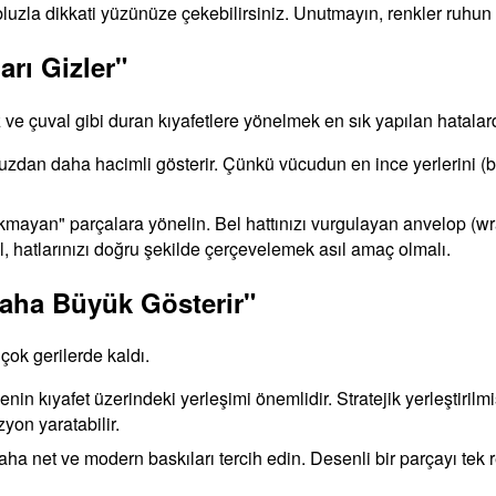
uzla dikkati yüzünüze çekebilirsiniz. Unutmayın, renkler ruhun 
ları Gizler"
ve çuval gibi duran kıyafetlere yönelmek en sık yapılan hatalard
unuzdan daha hacimli gösterir. Çünkü vücudun en ince yerlerini (bi
yan" parçalara yönelin. Bel hattınızı vurgulayan anvelop (wrap
, hatlarınızı doğru şekilde çerçevelemek asıl amaç olmalı.
Daha Büyük Gösterir"
 çok gerilerde kaldı.
 kıyafet üzerindeki yerleşimi önemlidir. Stratejik yerleştirilmi
zyon yaratabilir.
aha net ve modern baskıları tercih edin. Desenli bir parçayı tek