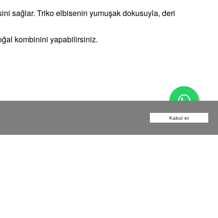
ni sağlar. Triko elbisenin yumuşak dokusuyla, deri
oğal kombinini yapabilirsiniz.
r.
ze genç ve dinamik bir hava katar.
Kabul et
apabilirsiniz. Ancak bu durumun dikkati