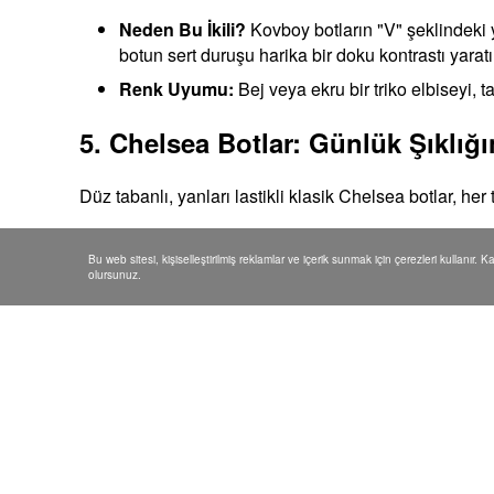
Neden Bu İkili?
Kovboy botların "V" şeklindeki
botun sert duruşu harika bir doku kontrastı yaratı
Renk Uyumu:
Bej veya ekru bir triko elbiseyi, 
5. Chelsea Botlar: Günlük Şıklığ
Düz tabanlı, yanları lastikli klasik Chelsea botlar, her 
Kiminle Giymeli?
Özellikle A kesim, diz hizasın
Bu web sitesi, kişiselleştirilmiş reklamlar ve içerik sunmak için çerezleri kullanır. 
Dikkat:
Chelsea bot giyerken çorabınızın botun 
olursunuz.
Küçük Bir İllüzyon: Çorap ve Bot Dengesi
Kış kombinlerinin gizli kahramanı çoraplardır. Silüet
Bütünlük İçin:
Botunuz siyahsa, siyah opak çora
Kontrast İçin:
Eğer bacak boyunuz uzunsa, renkli
bacaklarınıza çekeceğini ve boyunuzu bir tık kı