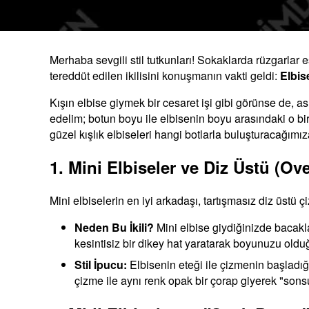
Merhaba sevgili stil tutkunları! Sokaklarda rüzgarlar
tereddüt edilen ikilisini konuşmanın vakti geldi:
Elbis
Kışın elbise giymek bir cesaret işi gibi görünse de, 
edelim; botun boyu ile elbisenin boyu arasındaki o bir
güzel kışlık elbiseleri hangi botlarla buluşturacağımız
1. Mini Elbiseler ve Diz Üstü (Ov
Mini elbiselerin en iyi arkadaşı, tartışmasız diz üstü ç
Neden Bu İkili?
Mini elbise giydiğinizde bacakla
kesintisiz bir dikey hat yaratarak boyunuzu old
Stil İpucu:
Elbisenin eteği ile çizmenin başladığı
çizme ile aynı renk opak bir çorap giyerek "sonsu