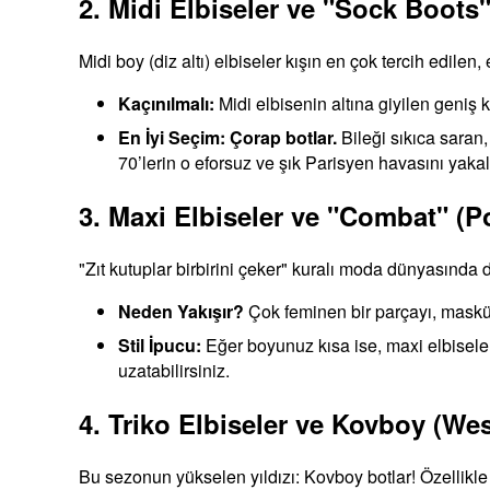
2. Midi Elbiseler ve "Sock Boots"
Midi boy (diz altı) elbiseler kışın en çok tercih edile
Kaçınılmalı:
Midi elbisenin altına giyilen geniş 
En İyi Seçim:
Çorap botlar.
Bileği sıkıca saran,
70’lerin o eforsuz ve şık Parisyen havasını yaka
3. Maxi Elbiseler ve "Combat" (Po
"Zıt kutuplar birbirini çeker" kuralı moda dünyasında d
Neden Yakışır?
Çok feminen bir parçayı, masküle
Stil İpucu:
Eğer boyunuz kısa ise, maxi elbiseler
uzatabilirsiniz.
4. Triko Elbiseler ve Kovboy (Wes
Bu sezonun yükselen yıldızı: Kovboy botlar! Özellikle