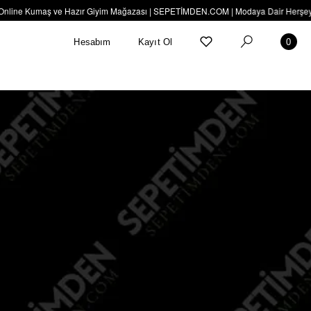
nline Kumaş ve Hazır Giyim Mağazası | SEPETİMDEN.COM | Modaya Dair Herşey Bur
Hesabım
Kayıt Ol
0