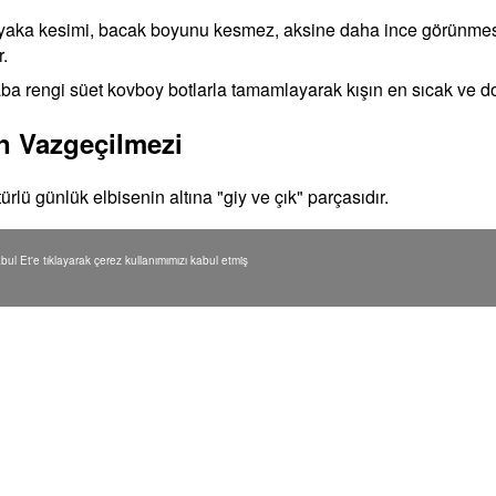
 yaka kesimi, bacak boyunu kesmez, aksine daha ince görünmesi
r.
taba rengi süet kovboy botlarla tamamlayarak kışın en sıcak ve d
ın Vazgeçilmezi
türlü günlük elbisenin altına "giy ve çık" parçasıdır.
daki elbiselerle veya oduncu gömlek elbiselerle çok iyi anlaşırla
Kabul Et'e tıklayarak çerez kullanımımızı kabul etmiş
üzerinden bir parmak kadar görünmesine izin vermek, kombinini
inizi bozmamak için şu kuralı unutmayın:
p giyin. Bu, bacağınızı bölmez ve boyunuzu uzatır.
 veya desenli çoraplarla botunuz arasında eğlenceli geçişler y
sa gösterebileceğini unutmayın.