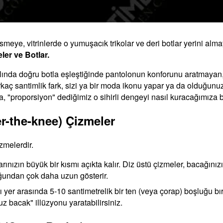
 esmeye, vitrinlerde o yumuşacık trikolar ve deri botlar yerini 
eler ve Botlar.
aslında doğru botla eşleştiğinde pantolonun konforunu aratmayan,
kaç santimlik fark, sizi ya bir moda ikonu yapar ya da olduğunuz
a, "proporsiyon" dediğimiz o sihirli dengeyi nasıl kuracağımıza b
er-the-knee) Çizmeler
izmelerdir.
rınızın büyük bir kısmı açıkta kalır. Diz üstü çizmeler, bacağınız
uğundan çok daha uzun gösterir.
 yer arasında 5-10 santimetrelik bir ten (veya çorap) boşluğu bı
z bacak" illüzyonu yaratabilirsiniz.