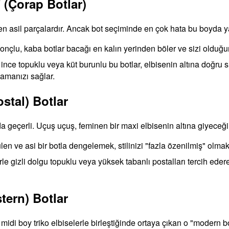
 (Çorap Botlar)
n, en asil parçalardır. Ancak bot seçiminde en çok hata bu boyda ya
konçlu, kaba botlar bacağı en kalın yerinden böler ve sizi olduğu
 ince topuklu veya küt burunlu bu botlar, elbisenin altına doğru 
lamanızı sağlar.
stal) Botlar
a geçerli. Uçuş uçuş, feminen bir maxi elbisenin altına giyeceğini
n ve asi bir botla dengelemek, stilinizi "fazla özenilmiş" olmak
le gizli dolgu topuklu veya yüksek tabanlı postalları tercih ede
tern) Botlar
 midi boy triko elbiselerle birleştiğinde ortaya çıkan o "modern