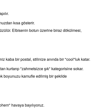
pılır.
nuzdan kısa gösterir.
süzülür. Elbisenin botun üzerine biraz dökülmesi,
z kaba bir postal, stilinize anında bir "cool"luk katar.
tan kurtarıp "zahmetsizce şık" kategorisine sokar.
rek boyunuzu kamufle edilmiş bir şekilde
 bohem" havaya bayılıyoruz.