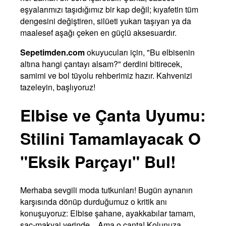
eşyalarımızı taşıdığımız bir kap değil; kıyafetin tüm
dengesini değiştiren, silüeti yukarı taşıyan ya da
maalesef aşağı çeken en güçlü aksesuardır.
Sepetimden.com
okuyucuları için, "Bu elbisenin
altına hangi çantayı alsam?" derdini bitirecek,
samimi ve bol tüyolu rehberimiz hazır. Kahvenizi
tazeleyin, başlıyoruz!
Elbise ve Çanta Uyumu:
Stilini Tamamlayacak O
"Eksik Parçayı" Bul!
Merhaba sevgili moda tutkunları! Bugün aynanın
karşısında dönüp durduğumuz o kritik anı
konuşuyoruz: Elbise şahane, ayakkabılar tamam,
saç-makyaj yerinde... Ama o çanta! Kolunuza