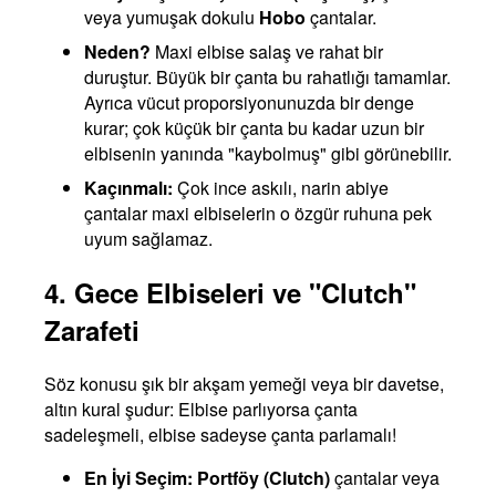
veya yumuşak dokulu
Hobo
çantalar.
Neden?
Maxi elbise salaş ve rahat bir
duruştur. Büyük bir çanta bu rahatlığı tamamlar.
Ayrıca vücut proporsiyonunuzda bir denge
kurar; çok küçük bir çanta bu kadar uzun bir
elbisenin yanında "kaybolmuş" gibi görünebilir.
Kaçınmalı:
Çok ince askılı, narin abiye
çantalar maxi elbiselerin o özgür ruhuna pek
uyum sağlamaz.
4. Gece Elbiseleri ve "Clutch"
Zarafeti
Söz konusu şık bir akşam yemeği veya bir davetse,
altın kural şudur: Elbise parlıyorsa çanta
sadeleşmeli, elbise sadeyse çanta parlamalı!
En İyi Seçim:
Portföy (Clutch)
çantalar veya