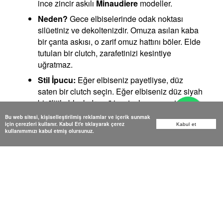
ince zincir askılı
Minaudiere
modeller.
Neden?
Gece elbiselerinde odak noktası
silüetiniz ve dekoltenizdir. Omuza asılan kaba
bir çanta askısı, o zarif omuz hattını böler. Elde
tutulan bir clutch, zarafetinizi kesintiye
uğratmaz.
Stil İpucu:
Eğer elbiseniz payetliyse, düz
saten bir clutch seçin. Eğer elbiseniz düz siyah
bir "little black dress" ise, taşlı veya metalik bir
çanta ile yıldızlaşın.
Bu web sitesi, kişiselleştirilmiş reklamlar ve içerik sunmak
için çerezleri kullanır. Kabul Et'e tıklayarak çerez
Kabul et
kullanımımızı kabul etmiş olursunuz.
5. Mini Elbiseler ve "Baguette"
Modası
90'ların geri dönen efsanesi baguette (baget)
çantalar, mini elbiselerin en iyi arkadaşıdır.
En İyi Seçim:
Kısa askılı, koltuk altına tam
oturan
Baget çantalar.