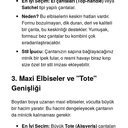
En İyi Seçim:
El çantaları (Top-handle)
veya
Satchel
tipi yapılı çantalar.
Neden?
Bu elbiselerin keskin hatları vardır.
Formu bozulmayan, dik duran, deri ve kaliteli
bir çanta, bu keskinliği destekler. Yumuşak,
formsuz bez çantalar bu kombini çok
sıradanlaştıracaktır.
Stil İpucu:
Çantanızın sapına bağlayacağınız
minik bir ipek fular, o resmi havayı biraz kırıp
size özel bir stil imzası ekleyebilir.
3. Maxi Elbiseler ve "Tote"
Genişliği
Boydan boya uzanan maxi elbiseler, vücutta büyük
bir hacim yaratır. Bu hacmi dengeleyecek çantanın
da minicik kalmaması gerekir.
En İyi Seçim:
Büyük
Tote (Alışveriş)
çantaları