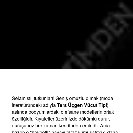
Selam stil tutkunları! Geniş omuzlu olmak (moda
literatüründeki adıyla
Ters Üçgen Vücut Tipi
),
aslında podyumlardaki o efsane modellerin ortak
özelliğidir. Kıyafetler üzerinizde dökümlü durur,
duruşunuz her zaman kendinden emindir. Ama
bazen o "heybetli" havayı biraz yumuşatmak, daha