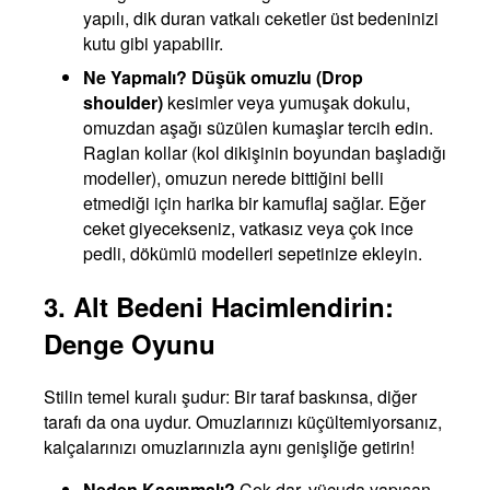
yapılı, dik duran vatkalı ceketler üst bedeninizi
kutu gibi yapabilir.
Ne Yapmalı?
Düşük omuzlu (Drop
shoulder)
kesimler veya yumuşak dokulu,
omuzdan aşağı süzülen kumaşlar tercih edin.
Raglan kollar (kol dikişinin boyundan başladığı
modeller), omuzun nerede bittiğini belli
etmediği için harika bir kamuflaj sağlar. Eğer
ceket giyecekseniz, vatkasız veya çok ince
pedli, dökümlü modelleri sepetinize ekleyin.
3. Alt Bedeni Hacimlendirin:
Denge Oyunu
Stilin temel kuralı şudur: Bir taraf baskınsa, diğer
tarafı da ona uydur. Omuzlarınızı küçültemiyorsanız,
kalçalarınızı omuzlarınızla aynı genişliğe getirin!
Neden Kaçınmalı?
Çok dar, vücuda yapışan