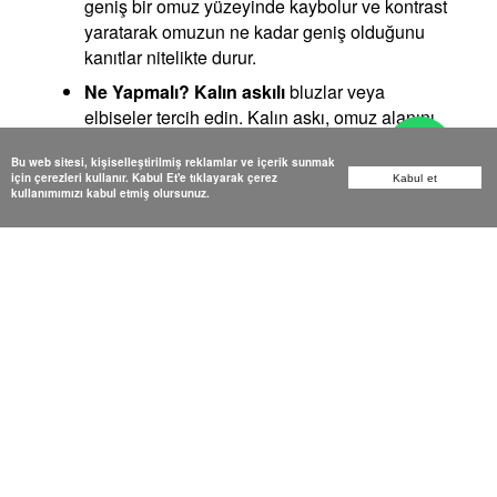
geniş bir omuz yüzeyinde kaybolur ve kontrast
yaratarak omuzun ne kadar geniş olduğunu
kanıtlar nitelikte durur.
Ne Yapmalı?
Kalın askılı
bluzlar veya
elbiseler tercih edin. Kalın askı, omuz alanını
görsel olarak ikiye böler ve o boşluğu doldurur.
Bu web sitesi, kişiselleştirilmiş reklamlar ve içerik sunmak
Böylece omuzlarınız çok daha dar ve toplu
için çerezleri kullanır. Kabul Et'e tıklayarak çerez
Kabul et
görünür. Ayrıca
Halter yaka
(boyundan
kullanımımızı kabul etmiş olursunuz.
bağlamalı) modeller de omuz başlarını açıkta
bıraksa bile odak noktasını boyna topladığı için
oldukça şık durur.
5. Desenleri ve Renkleri Akıllıca
Dağıtın
Göz, parlak ve desenli olanı takip eder. O halde
stratejimiz belli!
Neden Kaçınmalı?
Üst bedende büyük çiçek