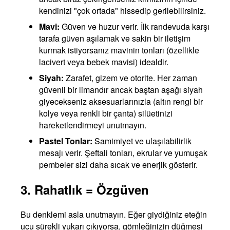
kendinizi "çok ortada" hissedip gerilebilirsiniz.
Mavi:
Güven ve huzur verir. İlk randevuda karşı
tarafa güven aşılamak ve sakin bir iletişim
kurmak istiyorsanız mavinin tonları (özellikle
lacivert veya bebek mavisi) idealdir.
Siyah:
Zarafet, gizem ve otorite. Her zaman
güvenli bir limandır ancak baştan aşağı siyah
giyecekseniz aksesuarlarınızla (altın rengi bir
kolye veya renkli bir çanta) silüetinizi
hareketlendirmeyi unutmayın.
Pastel Tonlar:
Samimiyet ve ulaşılabilirlik
mesajı verir. Şeftali tonları, ekrular ve yumuşak
pembeler sizi daha sıcak ve enerjik gösterir.
3. Rahatlık = Özgüven
Bu denklemi asla unutmayın. Eğer giydiğiniz eteğin
ucu sürekli yukarı çıkıyorsa, gömleğinizin düğmesi