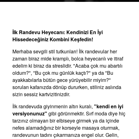
İlk Randevu Heyecanı: Kendinizi En İyi
Hissedeceğiniz Kombini Keşfedin!
Merhaba sevgili stil tutkunları! İlk randevular her
zaman biraz mide kramplı, bolca heyecanlı ve itiraf
edelim ki biraz da streslidir. "Acaba çok mu abartılı
oldum?", "Bu çok mu günlük kaçtı?" ya da "Bu
ayakkabılarla bütün gece yürüyebilir miyim?"
soruları kafanızda dönüp dururken, stiliniz aslında
sizin sessiz kartvizitinizdir.
İlk randevuda giyinmenin altın kuralı,
"kendi en iyi
versiyonunuz"
gibi görünmektir. Sırf moda diye hiç
tarzınız olmayan bir elbiseye girmek ya da içinde
nefes alamadığınız bir korseyle masaya oturmak,
randevunun tadını çıkarmanıza engel olur. Gelin,