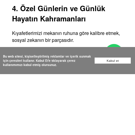
4. Özel Günlerin ve Günlük
Hayatın Kahramanları
Kıyafetlerimizi mekanın ruhuna göre kalibre etmek,
sosyal zekanın bir parçasıdır.
Mülakat Şıklığı:
Bir iş görüşmesine giderken
Bu web sitesi, kişiselleştirilmiş reklamlar ve içerik sunmak
giydiğiniz lacivert bir blazer, sadece bir ceket
için çerezleri kullanır. Kabul Et'e tıklayarak çerez
Kabul et
değildir; o sizin disiplininizin ve
kullanımımızı kabul etmiş olursunuz.
profesyonelliğinizin sembolüdür.
Doğum Günü İddiası:
Kendi kutlamanızda
payetlerin ışıltısına veya satenin asaletine
sığınmak, o günün "yıldızı" olduğunuzu
dünyaya ilan etmektir.
Yolculuk Konforu:
Uzun bir uçuşta şık
görünmek imkansız değildir; sadece şık bir
jogger takım ve doğru katmanlama (layering)
gerektirir.