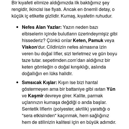
Bir kıyafeti elimize aldığımızda ilk baktığımız şey
rengidir, ikincisi ise fiyatı. Ancak en önemli detay, o
küçük iç etikette gizlidir. Kumaş, kıyafetin ruhudur.
Nefes Alan Yazlar:
Yazın neden bazı
elbiselerin içinde bulutların üzerindeymişiz gibi
hissederiz? Çünkü onlar
Keten, Pamuk
veya
Viskon
'dur. Cildinizin nefes almasına izin
veren bu doğal lifler, sizi terletmez ve gün boyu
taze tutar. sepetimden.com’dan aldığınız bir
keten gömleğin o doğal kırışıklığı, aslında
doğallığın en lüks halidir.
Sımsıcak Kışlar:
Kışın ise bizi hantal
göstermeyen ama bir battaniye gibi ısıtan
Yün
ve
Kaşmir
devreye girer. Kalite, parmak
uçlarınızın kumaşa değdiği o anda başlar.
Sentetik liflerin (polyester, akrilik) yarattığı o
"sera etkisinden" kaçınmak, hem sağlığınız
hem de stilinizin kalitesi için en büyük adımdır.