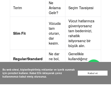
Ne
Terim
Anlama
Seçim Tavsiyesi
Gelir?
Vücut hatlarınıza
Vücuda
güveniyorsanız
tam
tam bedeninizi,
Slim Fit
oturan,
rahatlık
dar
istiyorsanız bir
kesim.
büyük alın.
Ne dar
Genellikle
Regular/Standard
ne bol,
kullandığınız
Fit
klasik
bedeni sipariş
kesim.
edin.
Bu web sitesi, kişiselleştirilmiş reklamlar ve içerik sunmak
için çerezleri kullanır. Kabul Et'e tıklayarak çerez
Kabul et
Bilinçli
Zaten bol durması
kullanımımızı kabul etmiş olursunuz.
olarak
için tasarlanmıştır;
Oversize / Loose
çok bol
daha derli toplu
Fit
ve
dursun isterseniz
dökümlü
bir küçük beden
kesim.
alın.
Kısa