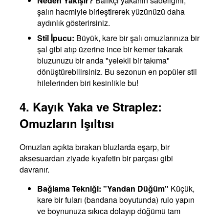
Neden Yakışır?
Balıkçı yakanın sadeliğini,
şalın hacmiyle birleştirerek yüzünüzü daha
aydınlık gösterirsiniz.
Stil İpucu:
Büyük, kare bir şalı omuzlarınıza bir
şal gibi atıp üzerine ince bir kemer takarak
bluzunuzu bir anda "yelekli bir takıma"
dönüştürebilirsiniz. Bu sezonun en popüler stil
hilelerinden biri kesinlikle bu!
4. Kayık Yaka ve Straplez:
Omuzların Işıltısı
Omuzları açıkta bırakan bluzlarda eşarp, bir
aksesuardan ziyade kıyafetin bir parçası gibi
davranır.
Bağlama Tekniği: "Yandan Düğüm"
Küçük,
kare bir fuları (bandana boyutunda) rulo yapın
ve boynunuza sıkıca dolayıp düğümü tam