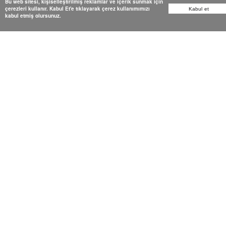
Bu web sitesi, kişiselleştirilmiş reklamlar ve içerik sunmak için
çerezleri kullanır. Kabul Et'e tıklayarak çerez kullanımımızı
Kabul et
kabul etmiş olursunuz.