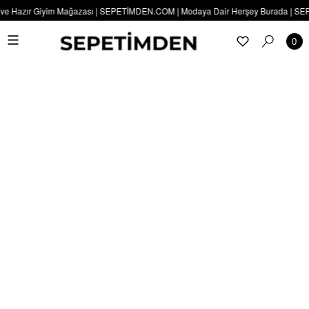
e Hazır Giyim Mağazası | SEPETİMDEN.COM | Modaya Dair Herşey Burada | SEPETİM
0