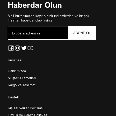
yapacağınız iadelerde kargo ücretsizdir.
olarak, bankanızın online ödeme sistemi
Haberdar Olun
Bunun dışındaki firmalar ile iadenizi
üzerinden yapılacak ve ücret iadesi 2-3 iş
kargolarsanız iade ücreti tarafınıza ait
günü içerisinde hesabınıza yansıtılacaktır.
Mail bültenimizde kayıt olarak indirimlerden ve bir çok
olacaktır.
fırsattan haberdar olabilirsiniz
ABONE OL
Kurumsal
Hakkımızda
Müşteri Hizmetleri
Kargo ve Teslimat
Destek
Kişisel Veriler Politikası
Gizlilik ve Çerez Politikası