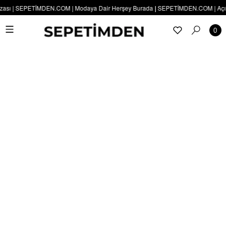
ı | SEPETİMDEN.COM | Modaya Dair Herşey Burada | SEPETİMDEN.COM | Açılışa Öze
0