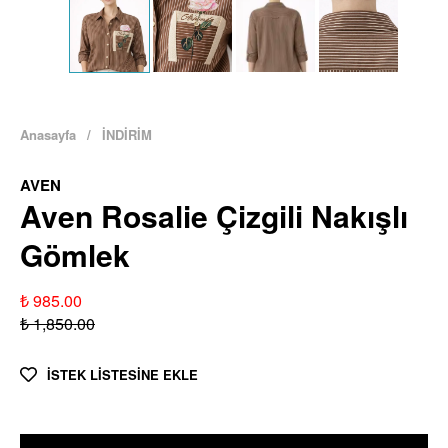
Anasayfa
/
İNDİRİM
AVEN
Aven Rosalie Çizgili Nakışlı
Gömlek
₺ 985.00
₺ 1,850.00
İSTEK LİSTESİNE EKLE