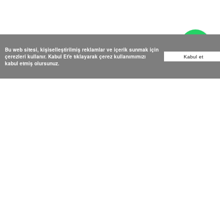
Bu web sitesi, kişiselleştirilmiş reklamlar ve içerik sunmak için
çerezleri kullanır. Kabul Et'e tıklayarak çerez kullanımımızı
Kabul et
kabul etmiş olursunuz.