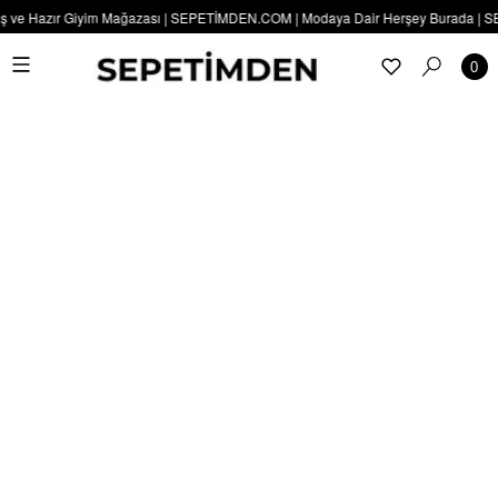
 ve Hazır Giyim Mağazası | SEPETİMDEN.COM | Modaya Dair Herşey Burada | SEPET
0