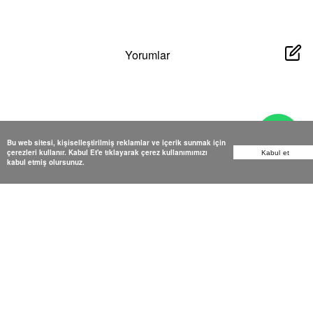
Yorumlar
Yorum bulunamadı
Bu web sitesi, kişiselleştirilmiş reklamlar ve içerik sunmak için
çerezleri kullanır. Kabul Et'e tıklayarak çerez kullanımımızı
Kabul et
kabul etmiş olursunuz.