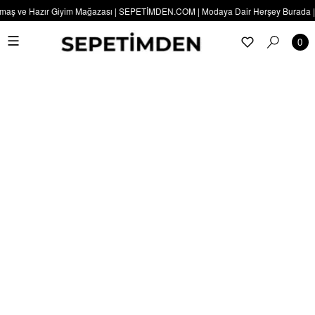
aş ve Hazır Giyim Mağazası | SEPETİMDEN.COM | Modaya Dair Herşey Burada | SEP
0