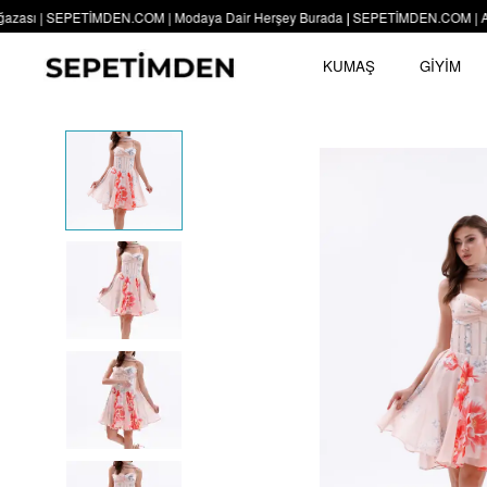
ı | SEPETİMDEN.COM | Modaya Dair Herşey Burada | SEPETİMDEN.COM | Açılışa Öz
KUMAŞ
GİYİM