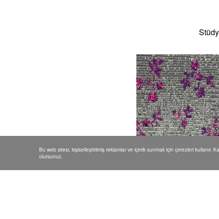
Stüdy
Bu web sitesi, kişiselleştirilmiş reklamlar ve içerik sunmak için çerezleri kullanır. 
olursunuz.
Çiçekli Motif İşlemeli
Payet Kumaş - FUŞYA
₺ 1,250.00
₺ 950.00