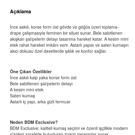
Açıklama
İnce askılı, korse form üst gövde ve göğüs üzeri toplama-
drape çalışmasıyla feminen bir siluet sunar. Bele sabitlenen
akışkan şal/pelerin detayı tasarıma hareket katar. A kesim mini
etek rahat hareket imkânı verir. Astarlı yapısı ve saten kumaşın
akıcı dokusu özel davetlerde şıklık ve konfor sağlar.
Öne Çıkan Özellikler
İnce askılı kalp yaka korse form üst
Bele sabitlenen şal/pelerin detayı
A kesim mini etek
Saten kumaş
Astarlı iç yapı, arka gizli fermuar
Neden BDM Exclusive?
BDM Exclusive; kaliteli kumaş seçimi ve özenli işçilikle modern
çizgileri zarafetle buluşturan özgün tasarımlar sunar.