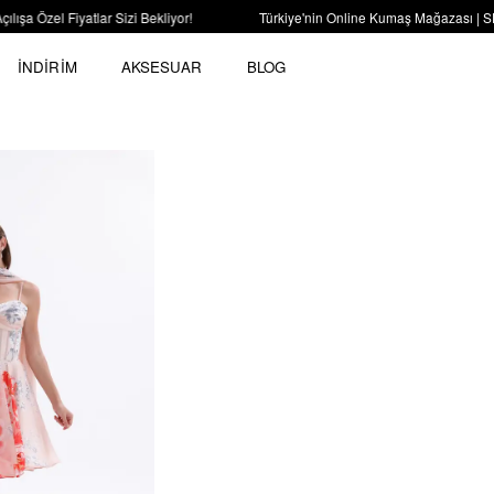
el Fiyatlar Sizi Bekliyor!
Türkiye'nin Online Kumaş Mağazası | SEPET
İNDİRİM
AKSESUAR
BLOG