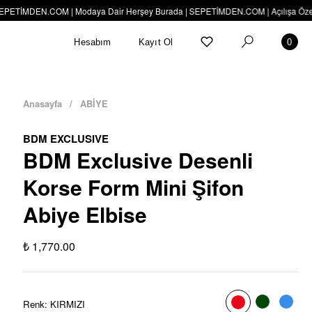
İMDEN.COM | Modaya Dair Herşey Burada | SEPETİMDEN.COM | Açılışa Özel Fiyatl
Hesabım
Kayıt Ol
0
Anasayfa
/
ABİYE
BDM EXCLUSIVE
BDM Exclusive Desenli
Korse Form Mini Şifon
Abiye Elbise
₺ 1,770.00
Renk
:
KIRMIZI