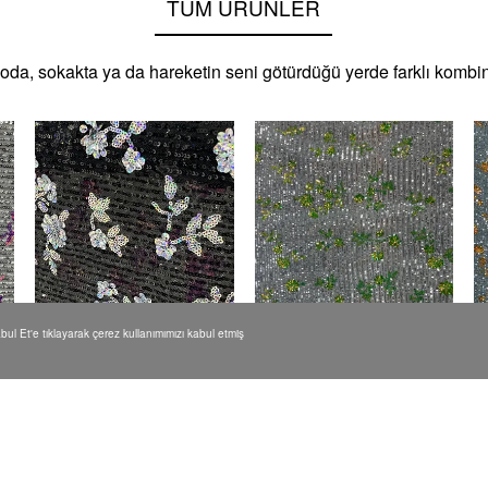
TÜM ÜRÜNLER
oda, sokakta ya da hareketin seni götürdüğü yerde farklı kombin
Kabul Et'e tıklayarak çerez kullanımımızı kabul etmiş
Çiçekli Motif İşlemeli
Çiçekli Motif İşlemeli
Çi
Payet Kumaş - SİYAH
Payet Kumaş - ZÜMRÜT
P
T
₺ 1,250.00
₺ 950.00
₺ 1,250.00
₺ 950.00