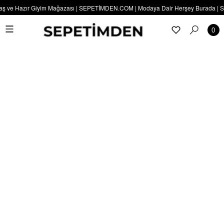
ş ve Hazır Giyim Mağazası | SEPETİMDEN.COM | Modaya Dair Herşey Burada | SEPE
0