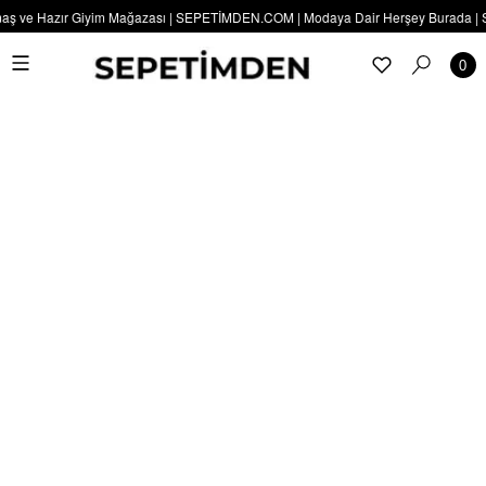
aş ve Hazır Giyim Mağazası | SEPETİMDEN.COM | Modaya Dair Herşey Burada | SEP
0