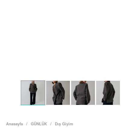
Anasayfa
/
GÜNLÜK
/
Dış Giyim