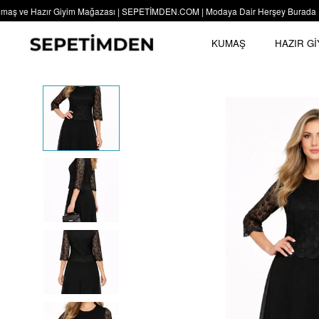
ş ve Hazır Giyim Mağazası | SEPETİMDEN.COM | Modaya Dair Herşey Burada | SEPE
KUMAŞ
HAZIR Gİ