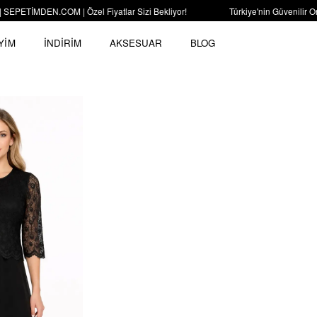
TİMDEN.COM | Özel Fiyatlar Sizi Bekliyor!
Türkiye'nin Güvenilir Onl
YİM
İNDİRİM
AKSESUAR
BLOG