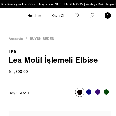
ine Kumaş ve Hazır Giyim Mağazası | SEPETİMDEN.COM | Modaya Dair Herşey Burad
Hesabım
Kayıt Ol
0
Anasayfa
/
BÜYÜK BEDEN
LEA
Lea Motif İşlemeli Elbise
₺ 1,800.00
Renk
:
SİYAH