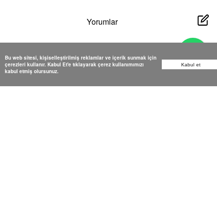
Yorumlar
Bu web sitesi, kişiselleştirilmiş reklamlar ve içerik sunmak için
çerezleri kullanır. Kabul Et'e tıklayarak çerez kullanımımızı
Kabul et
kabul etmiş olursunuz.
Yorum bulunamadı