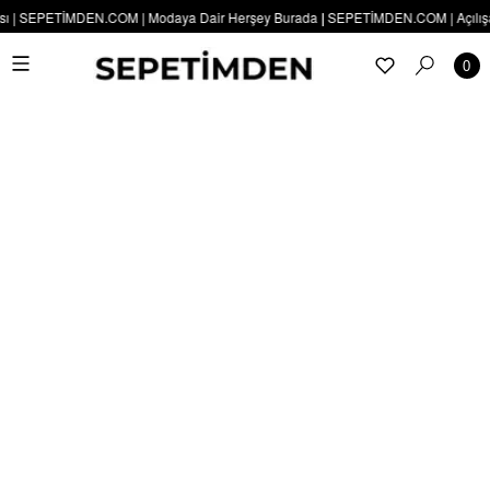
 | SEPETİMDEN.COM | Modaya Dair Herşey Burada | SEPETİMDEN.COM | Açılışa Öze
0